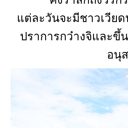
แต่ละวันจะมีชาวเวี
ปราการกว๋างจิและขึ้
อนุส