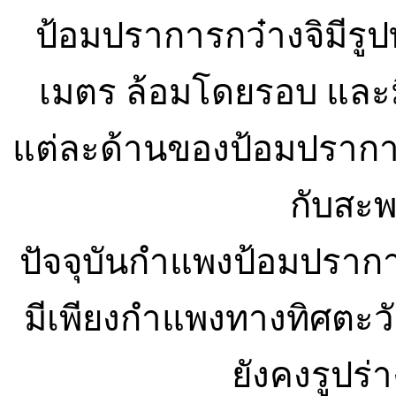
ป้อมปราการกว๋างจิมีรูปท
เมตร ล้อมโดยรอบ และมี
แต่ละด้านของป้อมปราการม
กับสะพ
ปัจจุบันกำแพงป้อมปราก
มีเพียงกำแพงทางทิศตะวั
ยังคงรูปร่