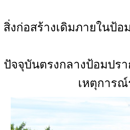
สิ่งก่อสร้างเดิมภายในป
ปัจจุบันตรงกลางป้อมปรา
เหตุการณ์ร