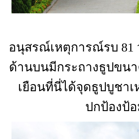
อนุสรณ์เหตุการณ์รบ 81 ว
ด้านบนมีกระถางธูปขนาดให
เยือนที่นี่ได้จุดธูปบูช
ปกป้องป้อ