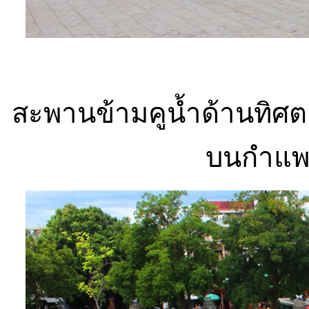
สะพานข้ามคูน้ำด้านทิศ
บนกำแพ