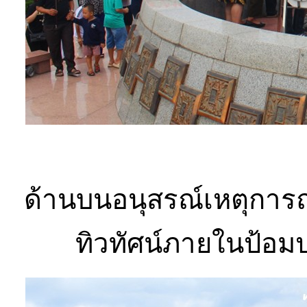
ด้านบนอนุสรณ์เหตุการณ
ทิวทัศน์ภายในป้อม