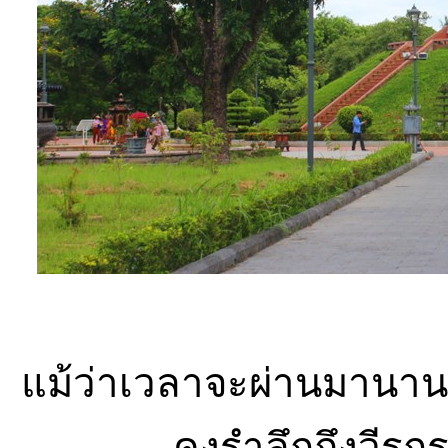
แม้ว่าเวลาจะผ่านมานาน
คงรำลึกถึงวีรก