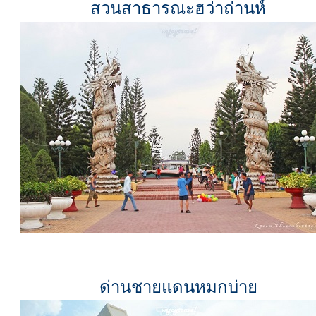
สวนสาธารณะฮว่าถ่านห์
ด่านชายแดนหมกบ่าย