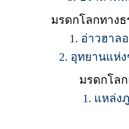
มรดกโลกทางธรร
1. อ่าวฮาลอง
2. อุทยานแห่
มรดกโลกแ
1. แหล่งภ