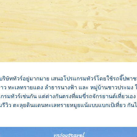
มีบริษัททัวร์อยู่มากมาย เสนอโปรแกรมทัวร์โดยใช้รถจิ๊ปพาช
าว ทะเลทรายแดง ลำธารนางฟ้า และ หมู่บ้านชาวประมง ใช้
กรมทัวร์เช่นกัน แต่ต่างกันตรงที่ผมขี่รถจักรยานต์เที่ย
รีวิว ตะลุยดินแดนทะเลทรายหมูยแน้แบบแบกเป้เที่ยว กันไ